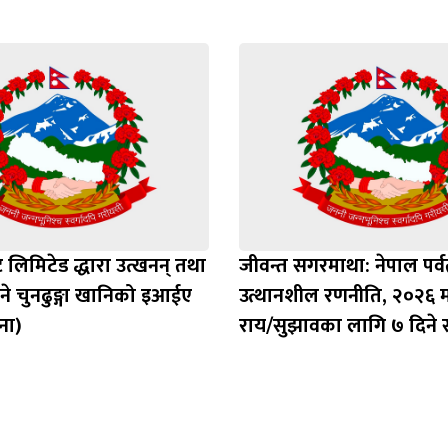
ट लिमिटेड द्धारा उत्खनन् तथा
जीवन्त सगरमाथा: नेपाल पर्
े चुनढुङ्गा खानिको इआईए
उत्थानशील रणनीति, २०२६ म
ना)
राय/सुझावका लागि ७ दिने 