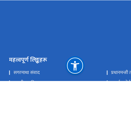
महत्त्वपूर्ण लिङ्कहरू
सगरमाथा संवाद
प्रधानमन्त्र
सङ्‍घीय मामिला तथा सामान्य प्रशासन मन्त्रालय
इआईए पोर्
परराष्ट्र मन्त्रालय
एकीकृत सार
राष्ट्रिय प्राकृतिक स्रोत तथा वित्त आयोग
सिहदरवार काठमाण्डौं
info@mofe.gov.np
+9