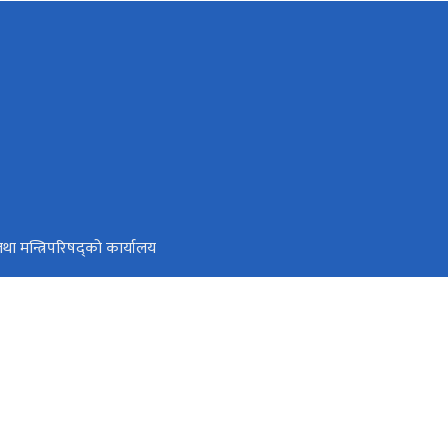
ी तथा मन्त्रिपरिषद्को कार्यालय
टल
्वजनिक वित्तीय व्यवस्थापन
77-1-4211737, 4211703, 4211599, Hotline No.: +977-9761423616