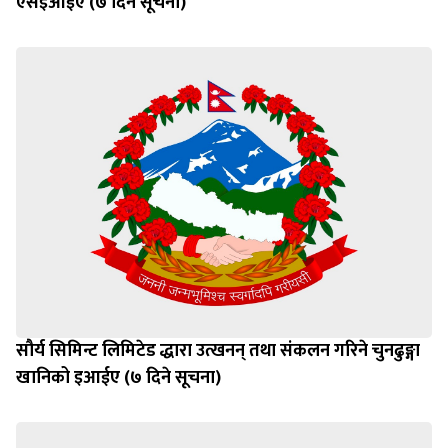
एसइआईए (७ दिने सूचना)
सौर्य सिमिन्ट लिमिटेड द्धारा उत्खनन् तथा संकलन गरिने चुनढुङ्गा
खानिको इआईए (७ दिने सूचना)