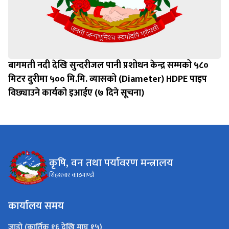
बागमती नदी देखि सुन्दरीजल पानी प्रशोधन केन्द्र सम्मको ५८०
मिटर दुरीमा ५०० मि.मि. व्यासको (Diameter) HDPE पाइप
विछ्याउने कार्यको इआईए (७ दिने सूचना)
कृषि, वन तथा पर्यावरण मन्त्रालय
सिहदरवार काठमाण्डौं
कार्यालय समय
जाडो (कार्तिक १६ देखि माघ १५)