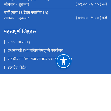
( ०९:०० - ४:०० ) बजे
सोमबार - शुक्रबार
गर्मी (माघ १६ देखि कार्तिक १५)
( ०९:०० - ५:०० ) बजे
सोमबार - शुक्रबार
महत्त्वपूर्ण लिङ्कहरू
सगरमाथा संवाद
प्रधानमन्त्री तथा मन्त्रिपरिषद्को कार्यालय
सङ्‍घीय मामिला तथा सामान्य प्रशासन मन्त्रालय
इआईए पोर्टल
परराष्ट्र मन्त्रालय
एकीकृत सार्वजनिक वित्तीय व्यवस्थापन
राष्ट्रिय प्राकृतिक स्रोत तथा वित्त आयोग