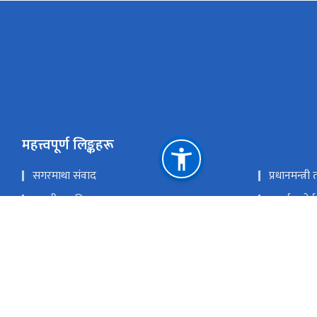
महत्त्वपूर्ण लिङ्कहरू
सगरमाथा संवाद
प्रधानमन्त्र
सङ्‍घीय मामिला तथा सामान्य प्रशासन मन्त्रालय
इआईए पोर्
परराष्ट्र मन्त्रालय
एकीकृत सार
राष्ट्रिय प्राकृतिक स्रोत तथा वित्त आयोग
सिहदरवार काठमाण्डौं
info@mofe.gov.np
+9