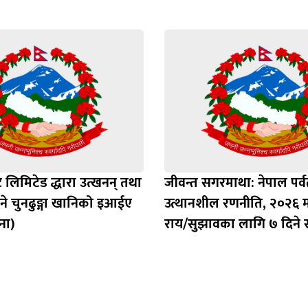
ट लिमिटेड द्धारा उत्खनन् तथा
जीवन्त सगरमाथा: नेपाल पर्
े चुनढुङ्गा खानिको इआईए
उत्थानशील रणनीति, २०२६ म
ना)
राय/सुझावका लागि ७ दिने 