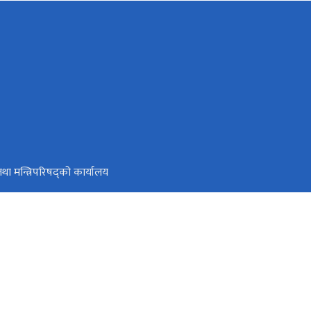
ी तथा मन्त्रिपरिषद्को कार्यालय
टल
्वजनिक वित्तीय व्यवस्थापन
77-1-4211737, 4211703, 4211599, Hotline No.: +977-9761423616