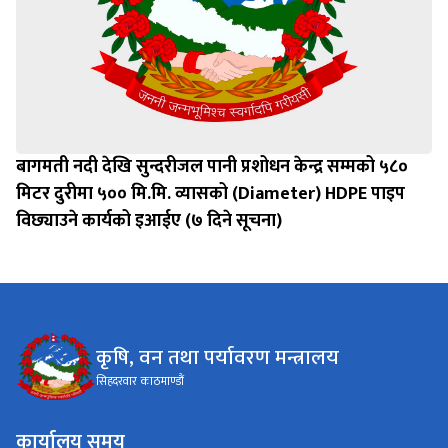
बागमती नदी देखि सुन्दरीजल पानी प्रशोधन केन्द्र सम्मको ५८०
मिटर दुरीमा ५०० मि.मि. व्यासको (Diameter) HDPE पाइप
विछ्याउने कार्यको इआईए (७ दिने सूचना)
कृषि, वन तथा पर्यावरण मन्त्रालय
सिहदरवार काठमाण्डौं
कार्यालय समय