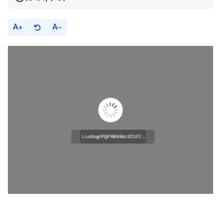
A
A
Loading PDF Worker CORS ...
Loading WEBGL 3D ...