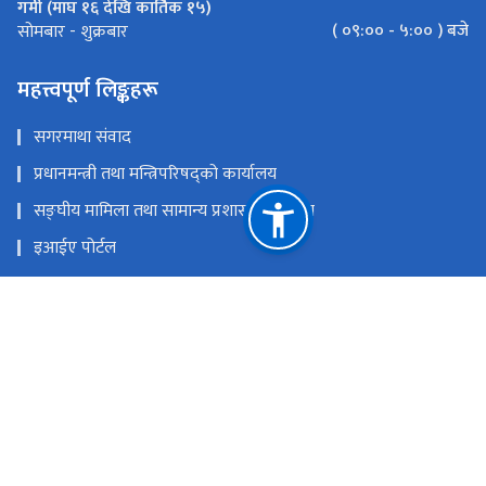
गर्मी (माघ १६ देखि कार्तिक १५)
( ०९:०० - ५:०० ) बजे
सोमबार - शुक्रबार
महत्त्वपूर्ण लिङ्कहरू
सगरमाथा संवाद
प्रधानमन्त्री तथा मन्त्रिपरिषद्को कार्यालय
सङ्‍घीय मामिला तथा सामान्य प्रशासन मन्त्रालय
इआईए पोर्टल
परराष्ट्र मन्त्रालय
एकीकृत सार्वजनिक वित्तीय व्यवस्थापन
राष्ट्रिय प्राकृतिक स्रोत तथा वित्त आयोग
सिहदरवार काठमाण्डौं
info@mofe.gov.np
+977-1-4211737, 4211703, 4211599, Hotline No.: +977-