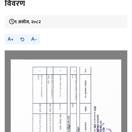
विवरण
९ असोज, २०८२
A
A