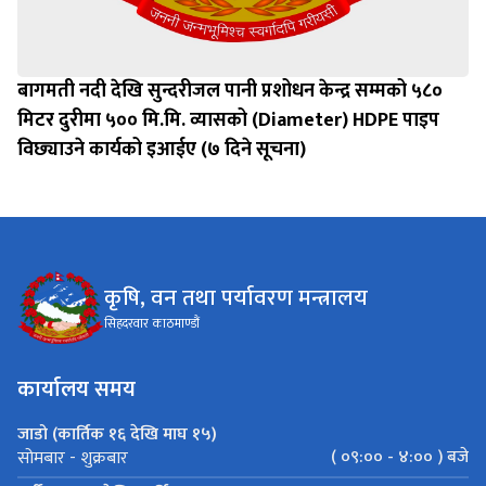
बागमती नदी देखि सुन्दरीजल पानी प्रशोधन केन्द्र सम्मको ५८०
मिटर दुरीमा ५०० मि.मि. व्यासको (Diameter) HDPE पाइप
विछ्याउने कार्यको इआईए (७ दिने सूचना)
कृषि, वन तथा पर्यावरण मन्त्रालय
सिहदरवार काठमाण्डौं
कार्यालय समय
जाडो (कार्तिक १६ देखि माघ १५)
( ०९:०० - ४:०० ) बजे
सोमबार - शुक्रबार