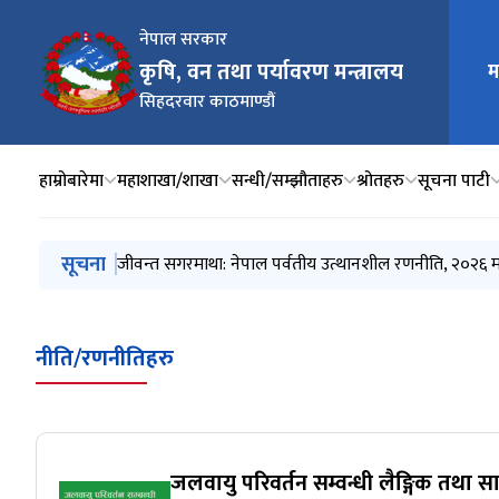
नेपाल सरकार
मुख्य न
कृषि, वन तथा पर्यावरण मन्त्रालय
म
सिहदरवार काठमाण्डौं
हाम्रोबारेमा
महाशाखा/शाखा
सन्धी/सम्झौताहरु
श्रोतहरु
सूचना पाटी
मुख्य नेभिगेसनमा जानुहोस्
सूचना
सौर्य सिमिन्ट लिमिटेड द्धारा उत्खनन् तथा संकलन गरिने चुनढ
जीवन्त सगरमाथा: नेपाल पर्वतीय उत्थानशील रणनीति, २०२६ म
बागमती नदी देखि सुन्दरीजल पानी प्रशोधन केन्द्र सम्मको 
धुलिखेल माउन्टेन रिसोर्टको EIA मा सुझाव सम्बन्धी सूचना
UNFCCC र पेरिस सम्झौता अन्तर्गत नेपालको जलवायु पारदर्शित
नीति/रणनीतिहरु
जलवायु परिवर्तन सम्वन्धी लैङ्गिक तथ