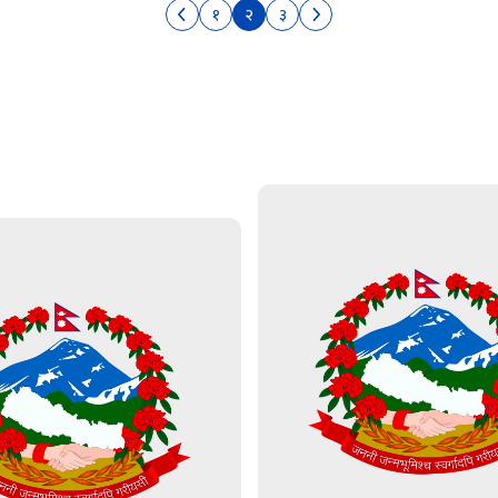
१
२
३