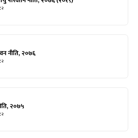
लवायु परिवर्तन नीति, २०७६ (२०१९)
८२
षि वन नीति, २०७६
८२
 नीति, २०७५
८२