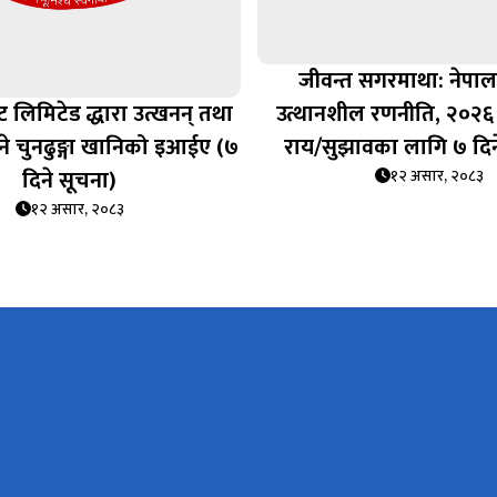
जीवन्त सगरमाथा: नेपाल 
्ट लिमिटेड द्धारा उत्खनन् तथा
उत्थानशील रणनीति, २०२६ 
े चुनढुङ्गा खानिको इआईए (७
राय/सुझावका लागि ७ दिन
दिने सूचना)
१२ असार, २०८३
१२ असार, २०८३