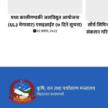
मध्य कालीगण्डकी जलविद्युत आयोजना
(६६.३ मेगावाट) एसइआईए (७ दिने सूचना)
सौर्य सिमिन
संकलन गरिन
२२ असार, २०८३
कृषि, वन तथा पर्यावरण मन्त्रालय
सिहदरवार काठमाण्डौं